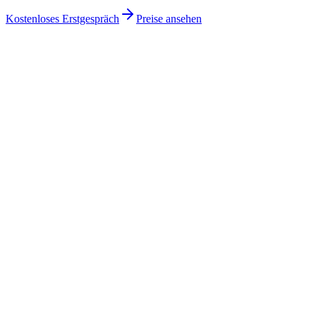
Kostenloses Erstgespräch
Preise ansehen
Business
Codex
Für Unternehmen deutschlandweit