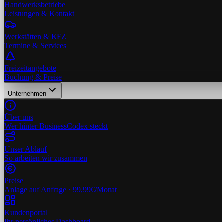
Handwerksbetriebe
Leistungen & Kontakt
Werkstätten & KFZ
Termine & Services
Freizeitangebote
Buchung & Preise
Unternehmen
Über uns
Wer hinter BusinessCodex steckt
Unser Ablauf
So arbeiten wir zusammen
Preise
Anlage auf Anfrage · 99,99€/Monat
Kundenportal
Ihr persönliches Dashboard