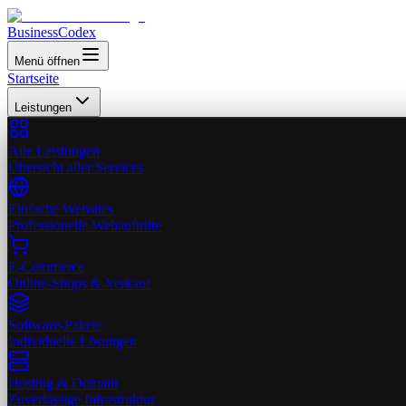
Business
Codex
Menü öffnen
Startseite
Leistungen
Alle Leistungen
Übersicht aller Services
Einfache Websites
Professionelle Webauftritte
E-Commerce
Online-Shops & Verkauf
Software-Pakete
Individuelle Lösungen
Hosting & Domain
Zuverlässige Infrastruktur