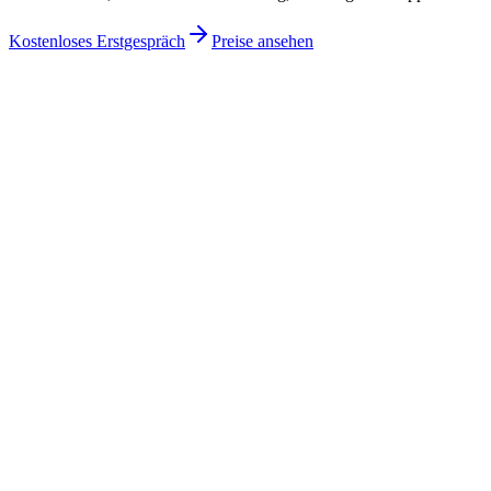
Kostenloses Erstgespräch
Preise ansehen
Business
Codex
Für Unternehmen deutschlandweit