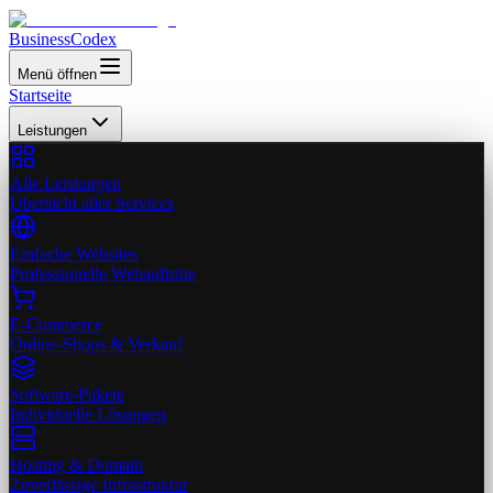
Business
Codex
Menü öffnen
Startseite
Leistungen
Alle Leistungen
Übersicht aller Services
Einfache Websites
Professionelle Webauftritte
E-Commerce
Online-Shops & Verkauf
Software-Pakete
Individuelle Lösungen
Hosting & Domain
Zuverlässige Infrastruktur